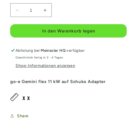
Verringere
Erhöhe
die
die
Menge
Menge
für
für
In den Warenkorb legen
go-
go-
e
e
Gemini
Gemini
Abholung bei
Meinsolar HQ
verfügbar
flex
flex
Gewöhnlich fertig in 2 - 4 Tagen
11
11
Shop-Informationen anzeigen
kW
kW
auf
auf
Schuko
Schuko
go-e Gemini flex 11 kW auf Schuko Adapter
Adapter
Adapter
x x
Share