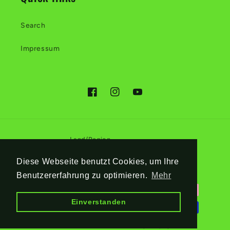
Search
Impressum
Facebook
Instagram
YouTube
Land/Region
EUR € | Österreich
Diese Webseite benutzt Cookies, um Ihre
Benutzererfahrung zu optimieren.
Mehr
Zahlungsmethoden
Einverstanden
© 2026,
meinsolar
Powered by Shopify