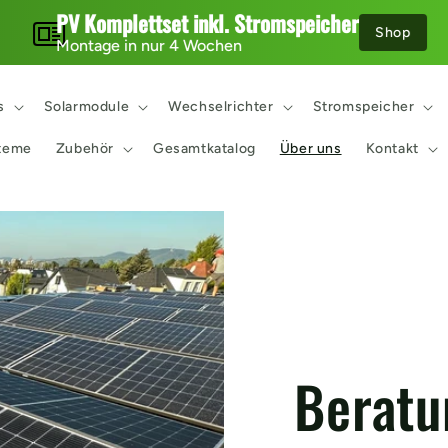
PV Komplettset inkl. Stromspeicher
Shop
Montage in nur 4 Wochen
s
Solarmodule
Wechselrichter
Stromspeicher
teme
Zubehör
Gesamtkatalog
Über uns
Kontakt
Beratu