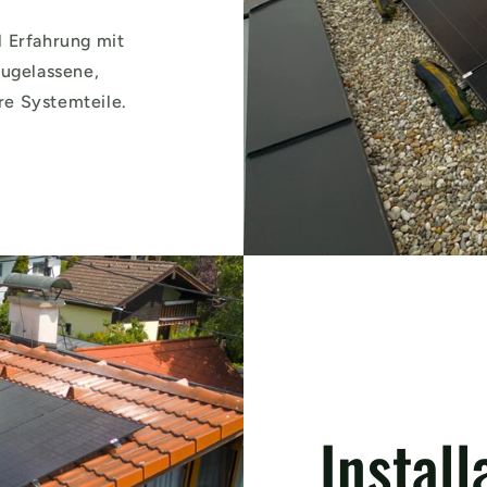
l Erfahrung mit
zugelassene,
re Systemteile.
Install