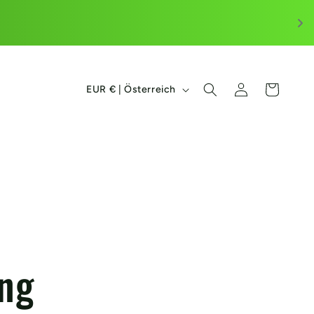
L
Einloggen
Warenkorb
EUR € | Österreich
a
n
d
/
R
e
ng
g
i